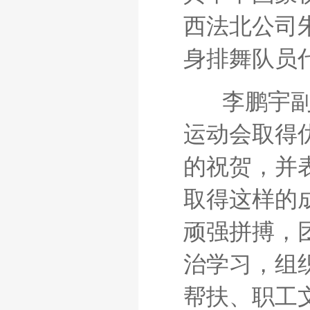
西法北公司
身排舞队员
李鹏宇副书
运动会取得
的祝贺，并
取得这样的
顽强拼搏，
治学习，组
帮扶、职工