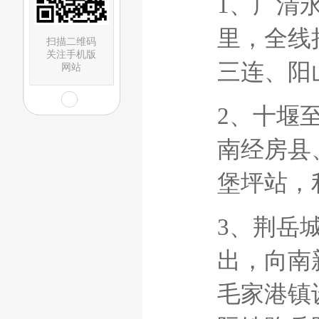
1、广清
里，全线
扫描二维码
关注手机版
三连、阳
网站
2、十堰
南经房县
堡坪站，
3、荆岳
出，向南
毛家港镇