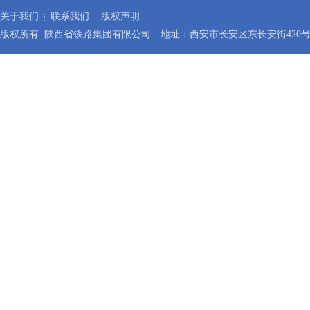
关于我们
联系我们
版权声明
版权所有: 陕西省铁路集团有限公司 地址：西安市长安区东长安街420号 邮编