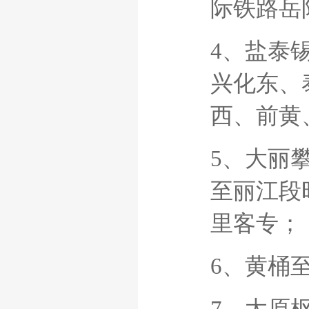
际铁路岳阳
4、盐泰
兴化东、
西、前黄
5、大丽
至丽江段
里客专；
6、黄桶