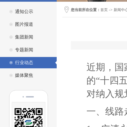
您当前所在位置：
首页
->
新闻中
通知公示
图片报道
集团新闻
专题新闻
行业动态
近期，国
媒体聚焦
的“十四
对纳入规
一、线路