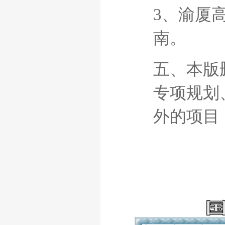
3、渝厦
南。
五、本版
专项规划
外的项目