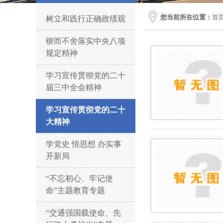
您当前所在位置：
首
树立和践行正确政绩观
锲而不舍落实中央八项
规定精神
学习宣传贯彻党的二十
届三中全会精神
学习宣传贯彻党的二十
大精神
学党史 悟思想 办实事
开新局
“不忘初心、牢记使
命”主题教育专题
“交通强国载使命、先