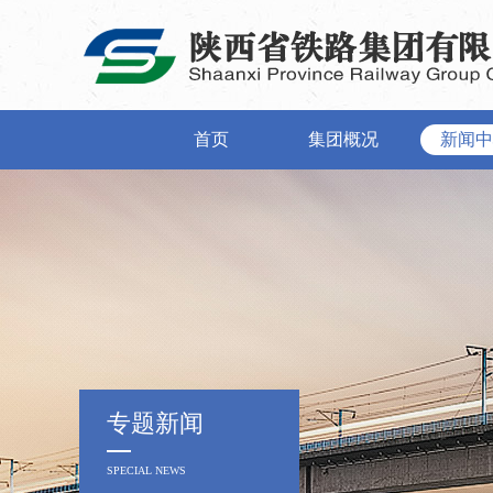
首页
集团概况
新闻中
专题新闻
SPECIAL NEWS