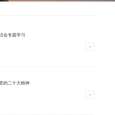
活会专题学习
+
党的二十大精神
+