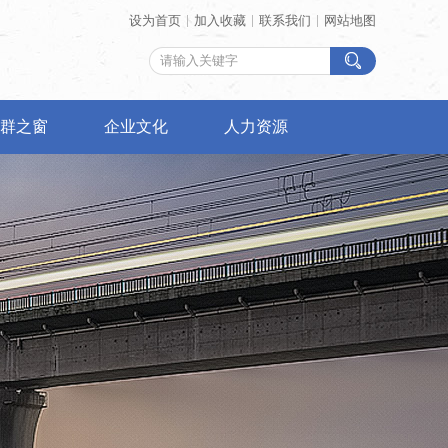
设为首页
加入收藏
联系我们
网站地图
群之窗
企业文化
人力资源