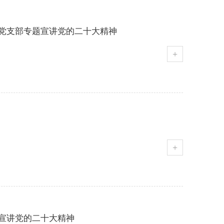
党支部专题宣讲党的二十大精神
+
+
宣讲党的二十大精神